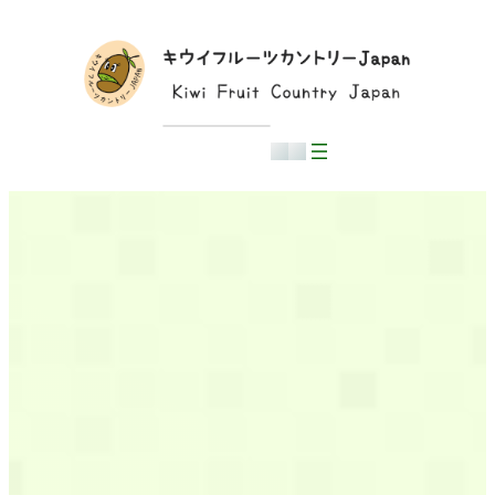
内
容
を
ス
キ
ッ
プ
日本語
English
中文