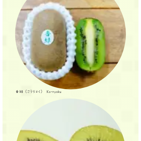
香緑 (こうりょく) Ko-ryoku