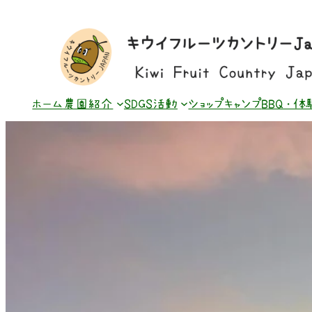
内
容
を
ス
キ
ッ
プ
ホーム
農園紹介
SDGS活動
ショップ
キャンプ
BBQ・体