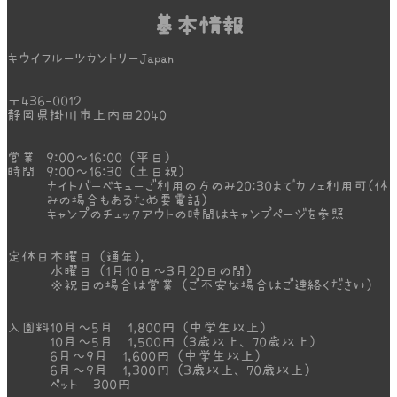
基本情報
キウイフルーツカントリーJapan
〒436-0012
静岡県掛川市上内田2040
営業
9:00～16:00 (平日)
時間
9:00～16:30 (土日祝)
ナイトバーベキューご利用の方のみ20:30までカフェ利用可(休
みの場合もあるため要電話)
キャンプのチェックアウトの時間はキャンプページを参照
定休日
木曜日 (通年)，
水曜日 (1月10日～3月20日の間)
※祝日の場合は営業 (ご不安な場合はご連絡ください)
入園料
10月～5月 1,800円 (中学生以上)
10月～5月 1,500円 (3歳以上、70歳以上)
6月～9月 1,600円 (中学生以上)
6月～9月 1,300円 (3歳以上、70歳以上)
ペット 300円