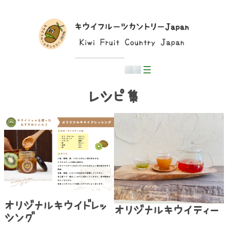
内
容
を
ス
キ
ッ
プ
日本語
English
中文
レシピ集
オリジナルキウイドレッ
オリジナルキウイティー
シング