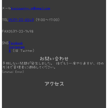
メール
kiwicountry.jp@gmail.com
TEL
0537-22-6543
(9:00～17:00)
FAX
0537-22-7498
SNS
Facebook
Instagram
X
(旧 Twitter)
お問い合わせ
予期しない問題が発生しました。 後でもう一度やり直すか、他の
方法で管理者に連絡してください。
(status: Error)
アクセス