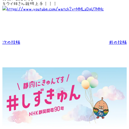
キウイ姉さん説明上手！！！
https://www.youtube.com/watch?v=MMLzDqU7MMc
次の投稿
前の投稿