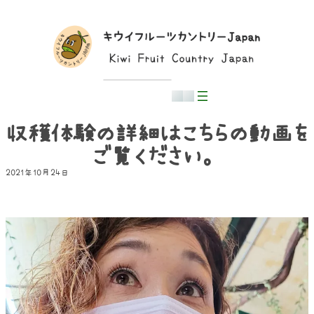
内
容
を
ス
キ
ッ
プ
日本語
収穫体験の詳細はこちらの動画を
ご覧ください。
2021年10月24日