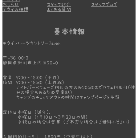
おしらせ
スタッフ紹介
スタッフブログ
キウイの種類
よくある質問
基本情報
キウイフルーツカントリーJapan
〒436-0012
静岡県掛川市上内田2040
営業
9:00～16:00 (平日)
時間
9:00～16:30 (土日祝)
ナイトバーベキューご利用の方のみ20:30までカフェ利用可(休
みの場合もあるため要電話)
キャンプのチェックアウトの時間はキャンプページを参照
定休日
木曜日 (通年)，
水曜日 (1月10日～3月20日の間)
※祝日の場合は営業 (ご不安な場合はご連絡ください)
入園料
10月～5月 1,800円 (中学生以上)